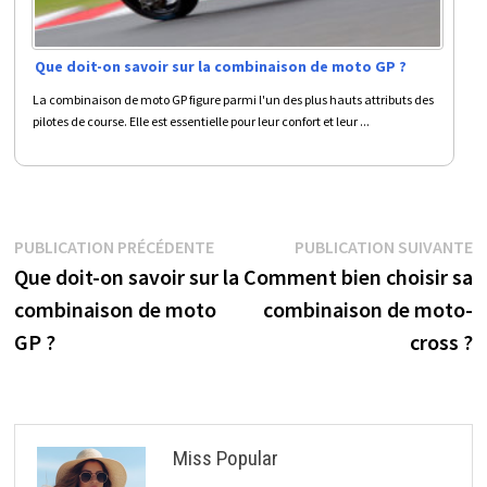
Que doit-on savoir sur la combinaison de moto GP ?
La combinaison de moto GP figure parmi l'un des plus hauts attributs des
pilotes de course. Elle est essentielle pour leur confort et leur ...
Navigation
Publication
P
PUBLICATION PRÉCÉDENTE
PUBLICATION SUIVANTE
précédente :
s
Que doit-on savoir sur la
Comment bien choisir sa
de
combinaison de moto
combinaison de moto-
l’article
GP ?
cross ?
Miss Popular