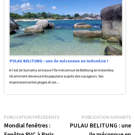
PULAU BELITUNG : une ile méconnue en Indonésie !
A l'est de Sumatra se trouve l'île méconnue de Belitung en Indonésie,
récemment devenue très populaire auprès des voyageurs. Ses
impressionnantes plages et ses ...
Navigation
Publication
P
PUBLICATION PRÉCÉDENTE
PUBLICATION SUIVANTE
précédente :
s
Mondial fenêtres :
PULAU BELITUNG : une
de
Fenêtre PVC à Paris
ile méconnue en