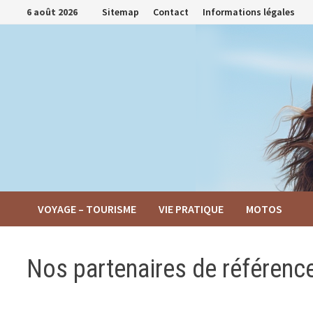
Passer
6 août 2026
Sitemap
Contact
Informations légales
au
contenu
VOYAGE – TOURISME
VIE PRATIQUE
MOTOS
Nos partenaires de référen